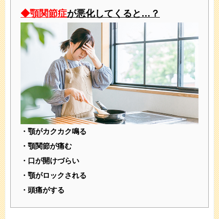
◆顎
関節症
が悪化してくると
…？
・顎がカクカク鳴る
・顎関節が痛む
・口が開けづらい
・顎がロックされる
・頭痛がする