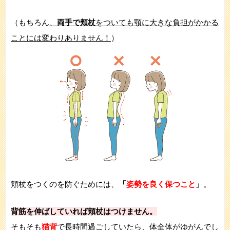
（もちろん
、
両手で頬杖
をついても顎に大きな負担がかかる
ことには変わりありません！
）
頬杖をつくのを防ぐためには、
「
姿勢を良く保つこと
」
。
背筋を伸ばしていれば頬杖はつけません。
そもそも
猫背
で長時間過ごしていたら、体全体がゆがんでし