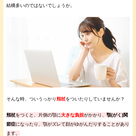
結構多いのではないでしょうか。
そんな時、ついうっかり
頬杖
をついたりしていませんか？
頬杖
をつくと、片側の顎に
大きな負担
がかかり、
顎
(がく)
関
節症
になったり、顎がズレて顔がゆがんだりすることがあり
ます。