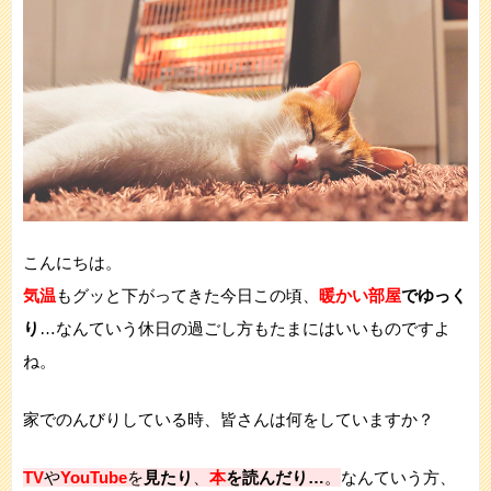
こんにちは。
気温
もグッと下がってきた今日この頃、
暖かい部屋
でゆっく
り
…なんていう休日の過ごし方もたまにはいいものですよ
ね。
家でのんびりしている時、皆さんは何をしていますか？
TV
や
YouTube
を
見たり
、
本
を読んだり…
。
なんていう方、