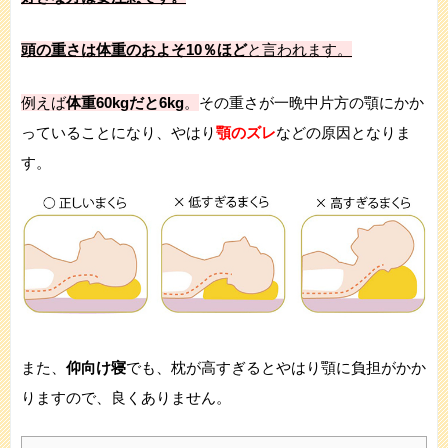
頭の重さは体重のおよそ
10％ほど
と言われます。
例えば
体重
60kgだと6kg
。
その重さが一晩中片方の顎にかか
っていることになり、やはり
顎のズレ
などの原因となりま
す。
また、
仰向け寝
でも、枕が高すぎるとやはり顎に負担がかか
りますので、良くありません。