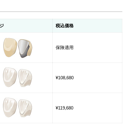
ジ
税込価格
保険適用
¥108,680
¥119,680