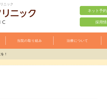
クリニック
ネット予約
採用情
当院の取り組み
治療について
意を！
！