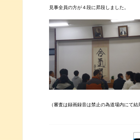
見事全員の方が４段に昇段しました。
（審査は録画録音は禁止の為道場内にて結